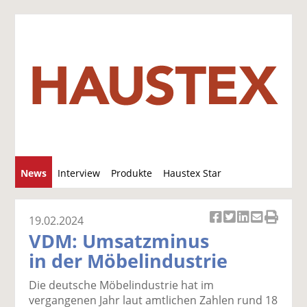
S
News
Interview
Produkte
Haustex Star
u
c
Jobs / Verkäufe
h
19.02.2024
Ar
Ar
Ar
Ar
Ar
e
VDM: Umsatzminus
ti
ti
ti
ti
ti
in der Möbelindustrie
k
k
k
k
k
el
el
el
el
el
Die deutsche Möbelindustrie hat im
a
t
a
p
D
vergangenen Jahr laut amtlichen Zahlen rund 18