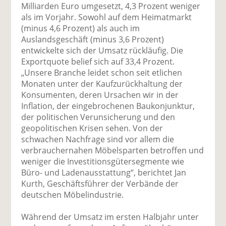
uf
wi
uf
er
ru
Milliarden Euro umgesetzt, 4,3 Prozent weniger
F
tt
Li
E
ck
als im Vorjahr. Sowohl auf dem Heimatmarkt
ac
er
n
m
e
(minus 4,6 Prozent) als auch im
e
n
k
ai
n
Auslandsgeschäft (minus 3,6 Prozent)
b
e
l
entwickelte sich der Umsatz rückläufig. Die
o
di
v
Exportquote belief sich auf 33,4 Prozent.
o
n
er
„Unsere Branche leidet schon seit etlichen
k
te
se
Monaten unter der Kaufzurückhaltung der
te
il
n
Konsumenten, deren Ursachen wir in der
il
e
d
Inflation, der eingebrochenen Baukonjunktur,
e
n
e
der politischen Verunsicherung und den
n
n
geopolitischen Krisen sehen. Von der
schwachen Nachfrage sind vor allem die
verbrauchernahen Möbelsparten betroffen und
weniger die Investitionsgütersegmente wie
Büro- und Ladenausstattung“, berichtet Jan
Kurth, Geschäftsführer der Verbände der
deutschen Möbelindustrie.
Während der Umsatz im ersten Halbjahr unter