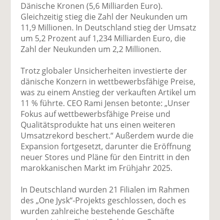
uf
wi
uf
er
ru
Dänische Kronen (5,6 Milliarden Euro).
F
tt
Li
E
ck
Gleichzeitig stieg die Zahl der Neukunden um
ac
er
n
m
e
11,9 Millionen. In Deutschland stieg der Umsatz
e
n
k
ai
n
um 5,2 Prozent auf 1,234 Milliarden Euro, die
b
e
l
Zahl der Neukunden um 2,2 Millionen.
o
di
v
o
n
er
Trotz globaler Unsicherheiten investierte der
k
te
se
dänische Konzern in wettbewerbsfähige Preise,
te
il
n
was zu einem Anstieg der verkauften Artikel um
il
e
d
11 % führte. CEO Rami Jensen betonte: „Unser
e
n
e
Fokus auf wettbewerbsfähige Preise und
n
n
Qualitätsprodukte hat uns einen weiteren
Umsatzrekord beschert.“ Außerdem wurde die
Expansion fortgesetzt, darunter die Eröffnung
neuer Stores und Pläne für den Eintritt in den
marokkanischen Markt im Frühjahr 2025.
In Deutschland wurden 21 Filialen im Rahmen
des „One Jysk“-Projekts geschlossen, doch es
wurden zahlreiche bestehende Geschäfte