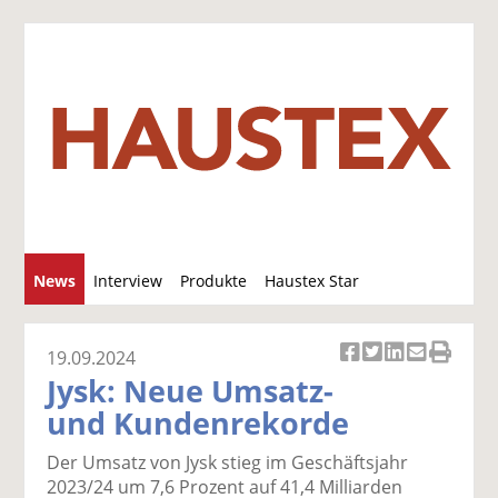
S
News
Interview
Produkte
Haustex Star
u
c
Jobs / Verkäufe
h
19.09.2024
Ar
Ar
Ar
Ar
Ar
e
Jysk: Neue Umsatz-
ti
ti
ti
ti
ti
und Kundenrekorde
k
k
k
k
k
el
el
el
el
el
Der Umsatz von Jysk stieg im Geschäftsjahr
a
t
a
p
D
2023/24 um 7,6 Prozent auf 41,4 Milliarden