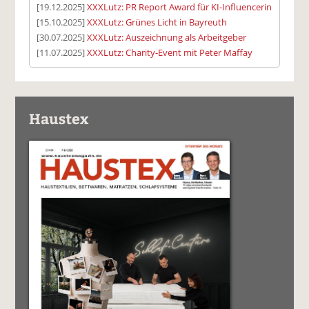
[19.12.2025]
XXXLutz: PR Report Award für KI-Influencerin
[15.10.2025]
XXXLutz: Grünes Licht in Bayreuth
[30.07.2025]
XXXLutz: Auszeichnung als Arbeitgeber
[11.07.2025]
XXXLutz: Charity-Event mit Peter Maffay
Haustex