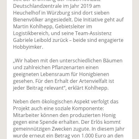
uf
wi
uf
er
ru
Deutschlandzentrale im Jahr 2019 am
F
tt
Li
E
ck
Heuchelhof in Würzburg sind dort sieben
ac
er
n
m
e
Bienenvölker angesiedelt. Die Initiative geht auf
e
n
k
ai
n
Martin Kohlhepp, Gebietsleiter im
b
e
l
Logistikbereich, und seine Team-Assistenz
o
di
v
Gabriele Leibold zurück – beide sind engagierte
o
n
er
Hobbyimker.
k
te
se
te
il
n
„Wir haben mit den unterschiedlichen Bäumen
il
e
d
und zahlreichen Pflanzenarten einen
e
n
e
geeigneten Lebensraum für Honigbienen
n
n
gesehen. Für den Erhalt der Artenvielfalt ist
jeder Beitrag relevant“, erklärt Kohlhepp.
Neben dem ökologischen Aspekt verfolgt das
Projekt auch eine soziale Komponente:
Mitarbeiter können den produzierten Honig
gegen eine Spende erhalten. Der Erlös kommt
gemeinnützigen Zwecken zugute. In diesem Jahr
wurde erneut ein Betrag von 1.000 Euro an den