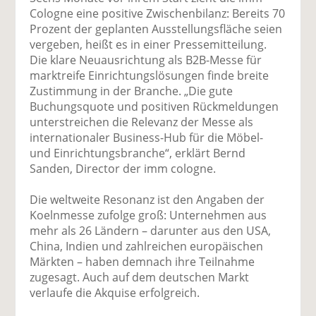
uf
wi
uf
er
ru
Cologne eine positive Zwischenbilanz: Bereits 70
F
tt
Li
E
ck
Prozent der geplanten Ausstellungsfläche seien
ac
er
n
m
e
vergeben, heißt es in einer Pressemitteilung.
e
n
k
ai
n
Die klare Neuausrichtung als B2B-Messe für
b
e
l
marktreife Einrichtungslösungen finde breite
o
di
v
Zustimmung in der Branche. „Die gute
o
n
er
Buchungsquote und positiven Rückmeldungen
k
te
se
unterstreichen die Relevanz der Messe als
te
il
n
internationaler Business-Hub für die Möbel-
il
e
d
und Einrichtungsbranche“, erklärt Bernd
e
n
e
Sanden, Director der imm cologne.
n
n
Die weltweite Resonanz ist den Angaben der
Koelnmesse zufolge groß: Unternehmen aus
mehr als 26 Ländern – darunter aus den USA,
China, Indien und zahlreichen europäischen
Märkten – haben demnach ihre Teilnahme
zugesagt. Auch auf dem deutschen Markt
verlaufe die Akquise erfolgreich.