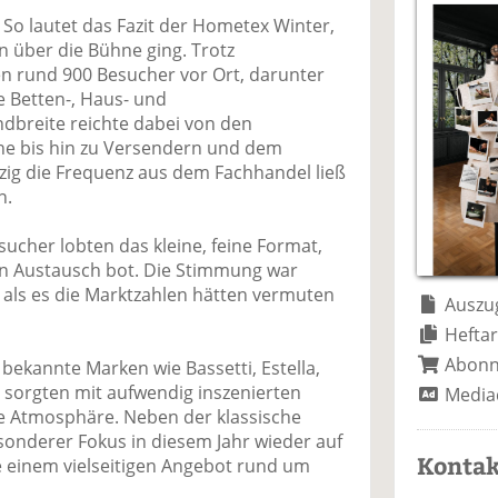
a
t
a
p
D
So lautet das Fazit der Hometex Winter,
uf
wi
uf
er
ru
en über die Bühne ging. Trotz
F
tt
Li
E
ck
n rund 900 Besucher vor Ort, darunter
ac
er
n
m
e
ie Betten-, Haus- und
e
n
k
ai
n
ndbreite reichte dabei von den
b
e
l
he bis hin zu Versendern und dem
o
di
v
nzig die Frequenz aus dem Fachhandel ließ
o
n
er
n.
k
te
se
te
il
n
sucher lobten das kleine, feine Format,
il
e
d
en Austausch bot. Die Stimmung war
e
n
e
, als es die Marktzahlen hätten vermuten
n
n
Auszug
Heftar
Abon
e bekannte Marken wie Bassetti, Estella,
 sorgten mit aufwendig inszenierten
Media
de Atmosphäre. Neben der klassische
sonderer Fokus in diesem Jahr wieder auf
Kontak
 einem vielseitigen Angebot rund um