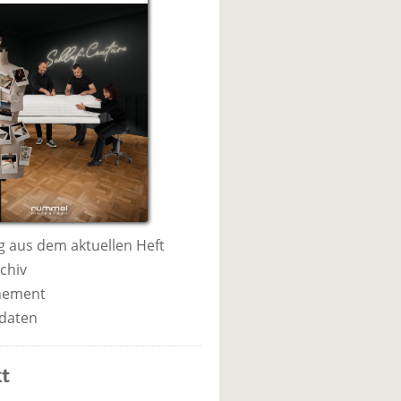
 aus dem aktuellen Heft
chiv
nement
daten
t