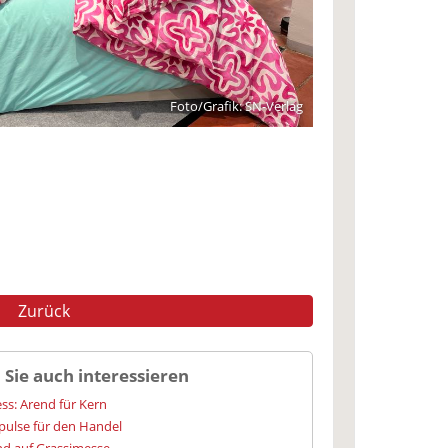
Foto/Grafik: SN-Verlag
Zurück
 Sie auch interessieren
s: Arend für Kern
pulse für den Handel
nd auf Grassimesse