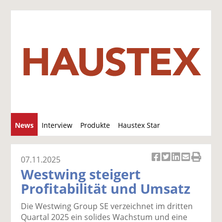
S
News
Interview
Produkte
Haustex Star
u
c
Jobs / Verkäufe
h
07.11.2025
Ar
Ar
Ar
Ar
Ar
e
Westwing steigert
ti
ti
ti
ti
ti
Profitabilität und Umsatz
k
k
k
k
k
el
el
el
el
el
Die Westwing Group SE verzeichnet im dritten
a
t
a
p
D
Quartal 2025 ein solides Wachstum und eine