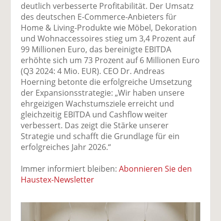
uf
wi
uf
er
ru
deutlich verbesserte Profitabilität. Der Umsatz
F
tt
Li
E
ck
des deutschen E-Commerce-Anbieters für
ac
er
n
m
e
Home & Living-Produkte wie Möbel, Dekoration
e
n
k
ai
n
und Wohnaccessoires stieg um 3,4 Prozent auf
b
e
l
99 Millionen Euro, das bereinigte EBITDA
o
di
v
erhöhte sich um 73 Prozent auf 6 Millionen Euro
o
n
er
(Q3 2024: 4 Mio. EUR). CEO Dr. Andreas
k
te
se
Hoerning betonte die erfolgreiche Umsetzung
te
il
n
der Expansionsstrategie: „Wir haben unsere
il
e
d
ehrgeizigen Wachstumsziele erreicht und
e
n
e
gleichzeitig EBITDA und Cashflow weiter
n
n
verbessert. Das zeigt die Stärke unserer
Strategie und schafft die Grundlage für ein
erfolgreiches Jahr 2026.“
Immer informiert bleiben:
Abonnieren Sie den
Haustex-Newsletter