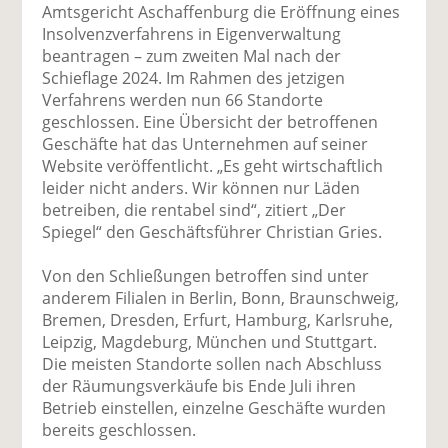
uf
wi
uf
er
ru
Amtsgericht Aschaffenburg die Eröffnung eines
F
tt
Li
E
ck
Insolvenzverfahrens in Eigenverwaltung
ac
er
n
m
e
beantragen – zum zweiten Mal nach der
e
n
k
ai
n
Schieflage 2024. Im Rahmen des jetzigen
b
e
l
Verfahrens werden nun 66 Standorte
o
di
v
geschlossen. Eine Übersicht der betroffenen
o
n
er
Geschäfte hat das Unternehmen auf seiner
k
te
se
Website veröffentlicht. „Es geht wirtschaftlich
te
il
n
leider nicht anders. Wir können nur Läden
il
e
d
betreiben, die rentabel sind“, zitiert „Der
e
n
e
Spiegel“ den Geschäftsführer Christian Gries.
n
n
Von den Schließungen betroffen sind unter
anderem Filialen in Berlin, Bonn, Braunschweig,
Bremen, Dresden, Erfurt, Hamburg, Karlsruhe,
Leipzig, Magdeburg, München und Stuttgart.
Die meisten Standorte sollen nach Abschluss
der Räumungsverkäufe bis Ende Juli ihren
Betrieb einstellen, einzelne Geschäfte wurden
bereits geschlossen.