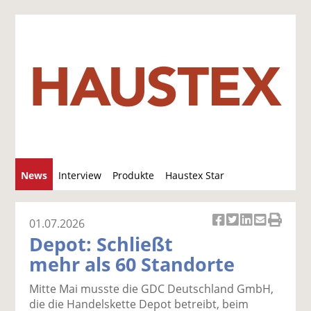
S
News
Interview
Produkte
Haustex Star
u
c
Jobs / Verkäufe
h
01.07.2026
Ar
Ar
Ar
Ar
Ar
e
Depot: Schließt
ti
ti
ti
ti
ti
mehr als 60 Standorte
k
k
k
k
k
el
el
el
el
el
Mitte Mai musste die GDC Deutschland GmbH,
a
t
a
p
D
die die Handelskette Depot betreibt, beim