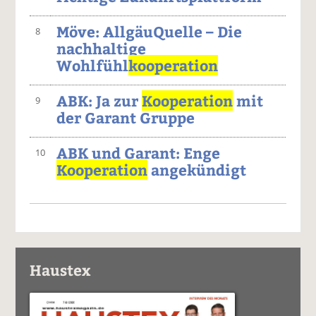
Möve: AllgäuQuelle – Die
8
nachhaltige
Wohlfühl
kooperation
ABK: Ja zur
Kooperation
mit
9
der Garant Gruppe
ABK und Garant: Enge
10
Kooperation
angekündigt
Haustex