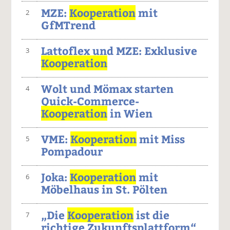
MZE:
Kooperation
mit
2
GfMTrend
Lattoflex und MZE: Exklusive
3
Kooperation
Wolt und Mömax starten
4
Quick-Commerce-
Kooperation
in Wien
VME:
Kooperation
mit Miss
5
Pompadour
Joka:
Kooperation
mit
6
Möbelhaus in St. Pölten
„Die
Kooperation
ist die
7
richtige Zukunftsplattform“