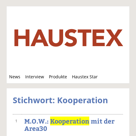
S
News
Interview
Produkte
Haustex Star
u
c
Jobs / Verkäufe
h
Stichwort: Kooperation
e
M.O.W.:
Kooperation
mit der
1
Area30