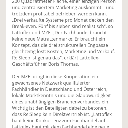
200 Quadratmeter Fläche, einer einzigen Person
und zentralisiertem Marketing auskommt – und
trotzdem profitabel betrieben werden kann.
„Drei verkaufte Systeme pro Monat decken den
Break-even. Fünf bis sieben sind realistisch“, so
Lattoflex und MZE. „Der Fachhandel braucht
keine neue Matratzenmarke. Er braucht ein
Konzept, das die drei strukturellen Engpässe
gleichzeitig löst: Kosten, Marketing und Verkauf.
Re:Sleep ist genau das“, erklärt Lattoflex-
Geschäftsführer Boris Thomas.
Der MZE bringt in diese Kooperation ein
gewachsenes Netzwerk qualifizierter
Fachhändler in Deutschland und Österreich,
lokale Marktkenntnis und die Glaubwürdigkeit
eines unabhängigen Branchenverbandes ein.
Wichtig ist den Beteiligten dabei zu betonen,
dass Re:Sleep kein Direktvertrieb ist. „Lattoflex
baut keine Konkurrenz zum Fachhandel auf –
Lattoflex baut mit dem Fachhandel eine neue