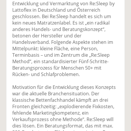
uf
wi
uf
er
ru
Entwicklung und Vermarktung von Re:Sleep by
F
tt
Li
E
ck
Lattoflex in Deutschland und Österreich
ac
er
n
m
e
geschlossen. Bei Re:Sleep handelt es sich um
e
n
k
ai
n
kein neues Matratzenlabel. Es ist „ein radikal
b
e
l
anderes Handels- und Beratungskonzept“,
o
di
v
betonen der Hersteller und der
o
n
er
Handelsverband. Folgende Aspekte stehen im
k
te
se
Mittelpunkt: kleine Fläche, eine Person,
te
il
n
Terminbasis – und im Zentrum die „Re:Sleep
il
e
d
Method“, ein standardisierter Fünf-Schritte-
e
n
e
Beratungsprozess für Menschen 50+ mit
n
n
Rücken- und Schlafproblemen.
Motivation für die Entwicklung dieses Konzepts
war die aktuelle Branchensituation. Der
klassische Bettenfachhandel kämpft an drei
Fronten gleichzeitig: „explodierende Fixkosten,
fehlende Marketingkompetenz, ein
Verkaufsprozess ohne Methode“. Re:Sleep will
dies lösen. Ein Beratungsformat, das mit max.