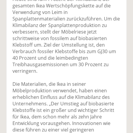
uf
wi
uf
er
ru
gesamten Ikea Wertschöpfungskette auf die
F
tt
Li
E
ck
Verwendung von Leim in
ac
er
n
m
e
Spanplattenmaterialien zurückzuführen. Um die
e
n
k
ai
n
Klimabilanz der Spanplattenproduktion zu
b
e
l
verbessern, stellt der Möbelriese jetzt
o
di
v
schrittweise von fossilem auf biobasierten
o
n
er
Klebstoff um. Ziel der Umstellung ist, den
k
te
se
Verbrauch fossiler Klebstoffe bis zum GJ30 um
te
il
n
40 Prozent und die leimbedingten
il
e
d
Treibhausgasemissionen um 30 Prozent zu
e
n
e
verringern.
n
n
Die Materialien, die Ikea in seiner
Möbelproduktion verwendet, haben einen
erheblichen Einfluss auf die Klimabilanz des
Unternehmens. „Der Umstieg auf biobasierte
Klebstoffe ist ein großer und wichtiger Schritt
für Ikea, dem schon mehr als zehn Jahre
Entwicklung vorausgehen. Innovationen wie
diese führen zu einer viel geringeren