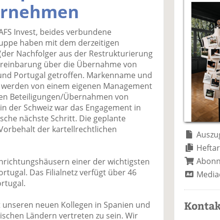
a
t
a
p
D
ernehmen
uf
wi
uf
er
ru
F
tt
Li
E
ck
FS Invest, beides verbundene
ac
er
n
m
e
uppe haben mit dem derzeitigen
e
n
k
ai
n
(der Nachfolger aus der Restrukturierung
b
e
l
Vereinbarung über die Übernahme von
o
di
v
 und Portugal getroffen. Markenname und
o
n
er
nd werden von einem eigenen Management
k
te
se
 den Beteiligungen/Übernahmen von
te
il
n
in der Schweiz war das Engagement in
il
e
d
sche nächste Schritt. Die geplante
e
n
e
rbehalt der kartellrechtlichen
n
n
Auszug
Heftar
Abon
inrichtungshäusern einer der wichtigsten
rtugal. Das Filialnetz verfügt über 46
Media
rtugal.
Kontak
t unseren neuen Kollegen in Spanien und
äischen Ländern vertreten zu sein. Wir