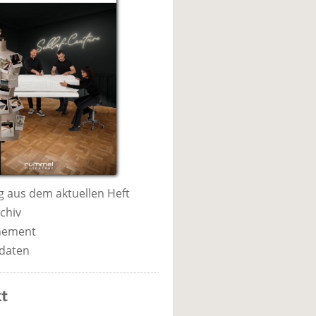
 aus dem aktuellen Heft
chiv
nement
daten
t