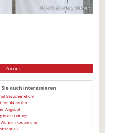
Foto/Grafik: Monya/Helmut
Zurück
 Sie auch interessieren
net Besucherrekord
 Produktion fort
 im Angebot
g in der Leitung
r Wohnen kooperieren
orizont e.V.