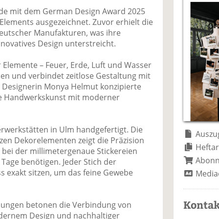
a
t
a
p
D
rde mit dem German Design Award 2025
uf
wi
uf
er
ru
 Elements ausgezeichnet. Zuvor erhielt die
F
tt
Li
E
ck
Deutscher Manufakturen, was ihre
ac
er
n
m
e
novatives Design unterstreicht.
e
n
k
ai
n
b
e
l
er Elemente – Feuer, Erde, Luft und Wasser
o
di
v
eien und verbindet zeitlose Gestaltung mit
o
n
er
er Designerin Monya Helmut konzipierte
k
te
se
elle Handwerkskunst mit moderner
te
il
n
il
e
d
e
n
e
erwerkstätten in Ulm handgefertigt. Die
n
n
Auszug
rzen Dekorelementen zeigt die Präzision
Heftar
 bei der millimetergenaue Stickereien
Abon
 Tage benötigen. Jeder Stich der
 exakt sitzen, um das feine Gewebe
Media
Kontak
hnungen betonen die Verbindung von
dernem Design und nachhaltiger