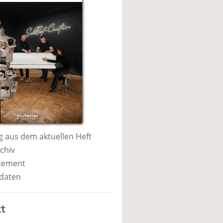
 aus dem aktuellen Heft
chiv
nement
daten
t