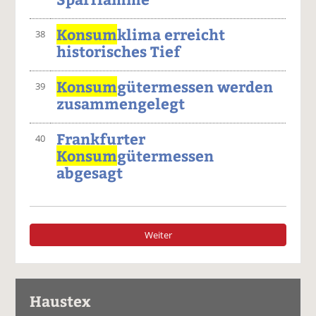
Konsum
klima erreicht
38
historisches Tief
Konsum
gütermessen werden
39
zusammengelegt
Frankfurter
40
Konsum
gütermessen
abgesagt
Weiter
Haustex