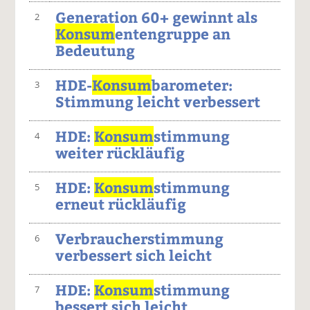
Generation 60+ gewinnt als
2
Konsum
entengruppe an
Bedeutung
HDE-
Konsum
barometer:
3
Stimmung leicht verbessert
HDE:
Konsum
stimmung
4
weiter rückläufig
HDE:
Konsum
stimmung
5
erneut rückläufig
Verbraucherstimmung
6
verbessert sich leicht
HDE:
Konsum
stimmung
7
bessert sich leicht