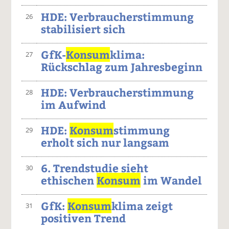
HDE: Verbraucherstimmung
26
stabilisiert sich
GfK-
Konsum
klima:
27
Rückschlag zum Jahresbeginn
HDE: Verbraucherstimmung
28
im Aufwind
HDE:
Konsum
stimmung
29
erholt sich nur langsam
6. Trendstudie sieht
30
ethischen
Konsum
im Wandel
GfK:
Konsum
klima zeigt
31
positiven Trend