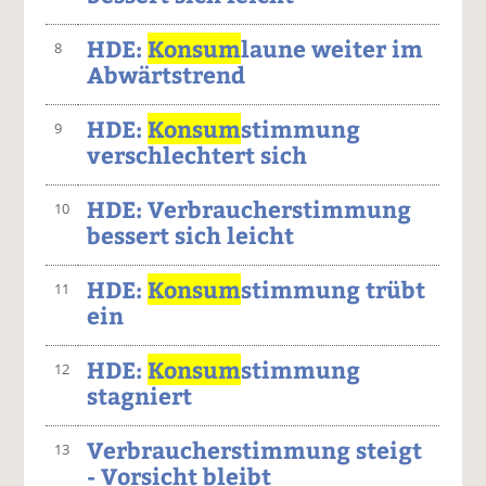
HDE:
Konsum
laune weiter im
8
Abwärtstrend
HDE:
Konsum
stimmung
9
verschlechtert sich
HDE: Verbraucherstimmung
10
bessert sich leicht
HDE:
Konsum
stimmung trübt
11
ein
HDE:
Konsum
stimmung
12
stagniert
Verbraucherstimmung steigt
13
- Vorsicht bleibt