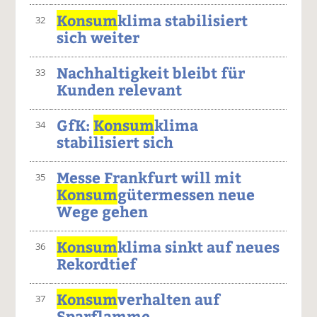
Konsum
klima stabilisiert
32
sich weiter
Nachhaltigkeit bleibt für
33
Kunden relevant
GfK:
Konsum
klima
34
stabilisiert sich
Messe Frankfurt will mit
35
Konsum
gütermessen neue
Wege gehen
Konsum
klima sinkt auf neues
36
Rekordtief
Konsum
verhalten auf
37
Sparflamme