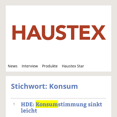
S
News
Interview
Produkte
Haustex Star
u
c
Jobs / Verkäufe
h
Stichwort: Konsum
e
HDE:
Konsum
stimmung sinkt
1
leicht