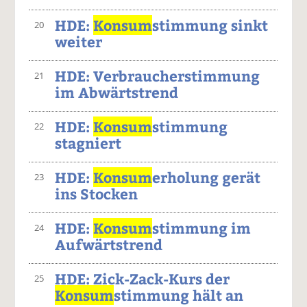
HDE:
Konsum
stimmung sinkt
20
weiter
HDE: Verbraucherstimmung
21
im Abwärtstrend
HDE:
Konsum
stimmung
22
stagniert
HDE:
Konsum
erholung gerät
23
ins Stocken
HDE:
Konsum
stimmung im
24
Aufwärtstrend
HDE: Zick-Zack-Kurs der
25
Konsum
stimmung hält an