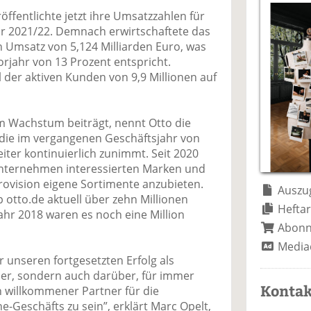
a
t
a
p
D
röffentlichte jetzt ihre Umsatzzahlen für
uf
wi
uf
er
ru
r 2021/22. Demnach erwirtschaftete das
F
tt
Li
E
ck
Umsatz von 5,124 Milliarden Euro, was
ac
er
n
m
e
jahr von 13 Prozent entspricht.
e
n
k
ai
n
 der aktiven Kunden von 9,9 Millionen auf
b
e
l
o
di
v
o
n
er
um Wachstum beiträgt, nennt Otto die
k
te
se
 die im vergangenen Geschäftsjahr von
te
il
n
eiter kontinuierlich zunimmt. Seit 2020
il
e
d
nternehmen interessierten Marken und
e
n
e
rovision eigene Sortimente anzubieten.
n
n
Auszug
 otto.de aktuell über zehn Millionen
Heftar
ahr 2018 waren es noch eine Million
Abon
Media
r unseren fortgesetzten Erfolg als
er, sondern auch darüber, für immer
Kontak
 willkommener Partner für die
e-Geschäfts zu sein”, erklärt Marc Opelt,