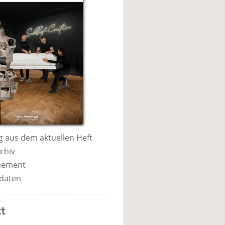
 aus dem aktuellen Heft
chiv
nement
daten
t