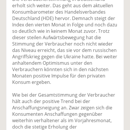
uf
wi
uf
er
ru
erholt sich weiter. Das geht aus dem aktuellen
F
tt
Li
E
ck
Konsumbarometer des Handelsverbandes
ac
er
n
m
e
Deutschland (HDE) hervor. Demnach steigt der
e
n
k
ai
n
Index den vierten Monat in Folge und noch dazu
b
e
l
so deutlich wie in keinem Monat zuvor. Trotz
o
di
v
dieser steilen Aufwärtsbewegung hat die
o
n
er
Stimmung der Verbraucher noch nicht wieder
k
te
se
das Niveau erreicht, das sie vor dem russischen
te
il
n
Angriffskrieg gegen die Ukraine hatte. Bei weiter
il
e
d
anhaltendem Optimismus unter den
e
n
e
Verbrauchern könnten sich in den nächsten
n
n
Monaten positive Impulse für den privaten
Konsum ergeben.
Wie bei der Gesamtstimmung der Verbraucher
hält auch der positive Trend bei der
Anschaffungsneigung an. Zwar zeigen sich die
Konsumenten Anschaffungen gegenüber
weiterhin verhaltener als im Vorjahresmonat,
doch die stetige Erholung der