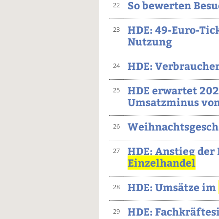
So bewerten Besu
22
HDE: 49-Euro-Tick
23
Nutzung
HDE: Verbraucher
24
HDE erwartet 202
25
Umsatzminus von 
Weihnachtsgeschä
26
HDE: Anstieg der
27
Einzelhandel
HDE: Umsätze im
28
HDE: Fachkräftes
29