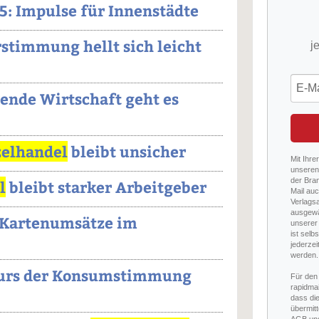
5: Impulse für Innenstädte
stimmung hellt sich leicht
j
ende Wirtschaft geht es
zelhandel
bleibt unsicher
Mit Ihre
unseren 
der Bra
l
bleibt starker Arbeitgeber
Mail auc
Verlags
ausgewä
 Kartenumsätze im
unserer 
ist selb
jederzei
werden.
Kurs der Konsumstimmung
Für den
rapidmai
dass di
übermitt