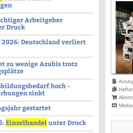
gen
ichtiger Arbeitgeber
r Druck
 2026: Deutschland verliert
t zu wenige Azubis trotz
gsplätze
Auszug
sbildungsbedarf hoch -
Heftar
erbungen sinkt
Abon
Media
gsjahr gestartet
l:
Einzelhandel
unter Druck