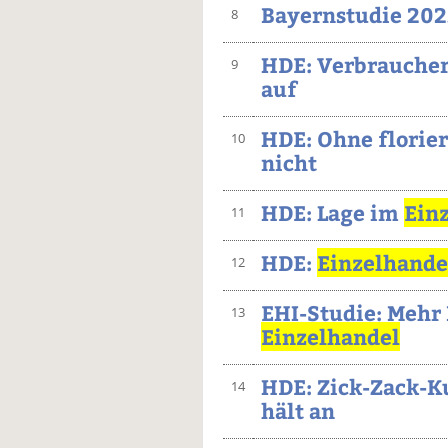
Bayernstudie 202
8
HDE: Verbraucher
9
auf
HDE: Ohne florier
10
nicht
HDE: Lage im
Ein
11
HDE:
Einzelhande
12
EHI-Studie: Mehr
13
Einzelhandel
HDE: Zick-Zack-
14
hält an