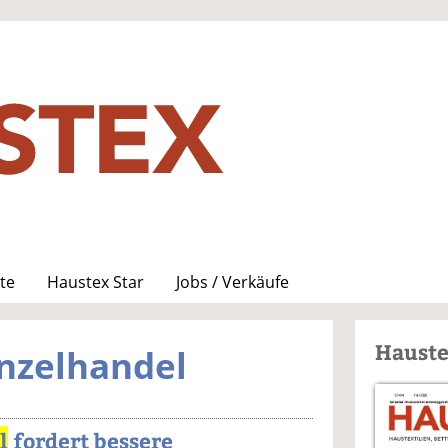
te
Haustex Star
Jobs / Verkäufe
Haust
inzelhandel
l
fordert bessere