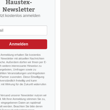
Haustex-
Newsletter
etzt kostenlos anmelden
Anmelden
r Anmeldung erhalten Sie kostenlos
Newsletter mit aktuellen Nachrichten
nche. Außerdem dürfen wir Ihnen per E-
h weitere interessante Hinweise zu
angeboten, Umfragen sowie zu
hlten Veranstaltungen und Angeboten
Partner zusenden. Diese Einwilligung
stverständlich freiwillig und kann
t mit Wirkung für die Zukunft widerrufen
 Versand unserer Newsletter nutzen wir
l. Mit Ihrer Anmeldung stimmen Sie zu,
e eingegebenen Daten an rapidmail
elt werden. Beachten Sie bitte deren