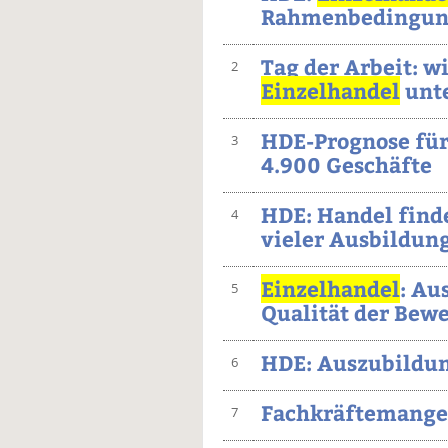
Rahmenbedingun
Tag der Arbeit: w
2
Einzelhandel
unte
HDE-Prognose für
3
4.900 Geschäfte
HDE: Handel finde
4
vieler Ausbildun
Einzelhandel
: Au
5
Qualität der Bew
HDE: Auszubildun
6
Fachkräftemange
7