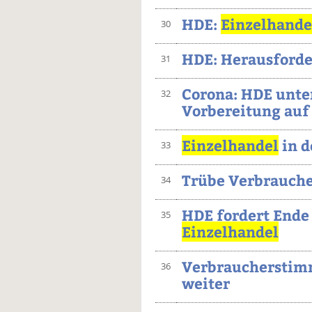
HDE:
Einzelhande
30
HDE: Herausforde
31
Corona: HDE unter
32
Vorbereitung auf
Einzelhandel
in d
33
Trübe Verbrauch
34
HDE fordert Ende
35
Einzelhandel
Verbraucherstimm
36
weiter