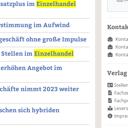
AGB
un
satzplus im
Einzelhandel
rstimmung im Aufwind
Kontak
eschäft ohne große Impulse
Konta
Konta
 Stellen im
Einzelhandel
Konta
 erhöhen Angebot im
Verlag
Stelle
schäfte nimmt 2023 weiter
Fachze
Fachp
Lesers
chen sich hybriden
Impre