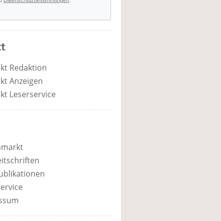
d
Datenschutzbestimmungen
.
t
kt Redaktion
kt Anzeigen
kt Leserservice
nmarkt
itschriften
ublikationen
ervice
ssum