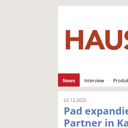
News
Interview
Produ
02.12.2025
Pad expandi
Partner in K