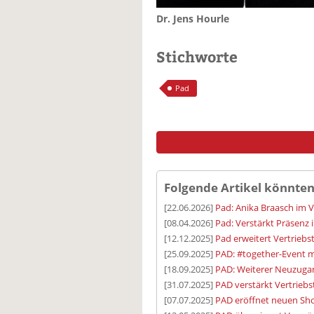
Dr. Jens Hourle
Stichworte
Pad
Folgende Artikel könnten
[22.06.2026]
Pad: Anika Braasch im 
[08.04.2026]
Pad: Verstärkt Präsenz
[12.12.2025]
Pad erweitert Vertrieb
[25.09.2025]
PAD: #together-Event 
[18.09.2025]
PAD: Weiterer Neuzugan
[31.07.2025]
PAD verstärkt Vertrieb
[07.07.2025]
PAD eröffnet neuen S