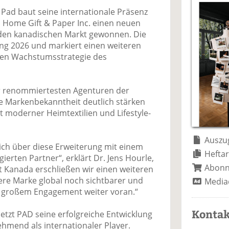
a
t
a
p
D
 Pad baut seine internationale Präsenz
uf
wi
uf
er
ru
n Home Gift & Paper Inc. einen neuen
F
tt
Li
E
ck
 den kanadischen Markt gewonnen. Die
ac
er
n
m
e
ng 2026 und markiert einen weiteren
e
n
k
ai
n
alen Wachstumsstrategie des
b
e
l
o
di
v
o
n
er
er renommiertesten Agenturen der
k
te
se
le Markenbekanntheit deutlich stärken
te
il
n
 moderner Heimtextilien und Lifestyle-
il
e
d
e
n
e
n
n
Auszug
ich über diese Erweiterung mit einem
Heftar
rten Partner“, erklärt Dr. Jens Hourle,
Abon
t Kanada erschließen wir einen weiteren
re Marke global noch sichtbarer und
Media
t großem Engagement weiter voran.“
Kontak
etzt PAD seine erfolgreiche Entwicklung
ehmend als internationaler Player.