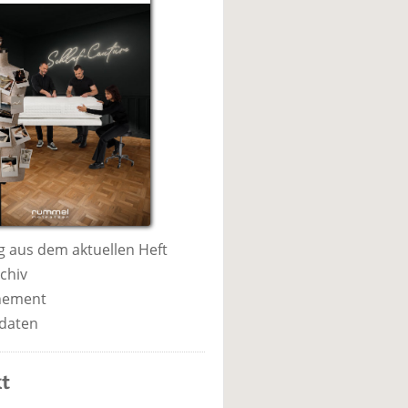
 aus dem aktuellen Heft
chiv
nement
daten
t