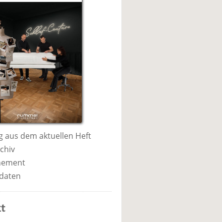
 aus dem aktuellen Heft
chiv
nement
daten
t