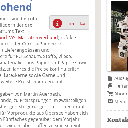
a
t
a
p
D
rohend
uf
wi
uf
er
ru
F
tt
Li
E
ck
hmen sind betroffen:
ac
er
n
m
e
Firmeninfos
liedern der drei
e
n
k
ai
n
trums Textil +
b
e
l
and
,
ViS
,
Matratzenverband
) zufolge
o
di
v
nur mit der Corona-Pandemie
o
n
er
t Lieferengpässen und
k
te
se
re für PU-Schaum, Stoffe, Vliese,
te
il
n
materialien aus Papier und Pappe sowie
il
e
d
tzten Jahres die Preise kontinuierlich.
e
n
e
le, Latexkerne sowie Garne und
n
n
Auszug
s weitere Preistreiber genannt.
Heftar
Abon
Angaben von Martin Auerbach,
bände, zu Preissprüngen im zweistelligen
Media
bisherigen Steigerungen noch oben drauf
für Vorprodukte aus Übersee haben sich
Kontak
n Fünffaches gegenüber dem Vorjahr
on wieder übertroffen zu sein scheint.