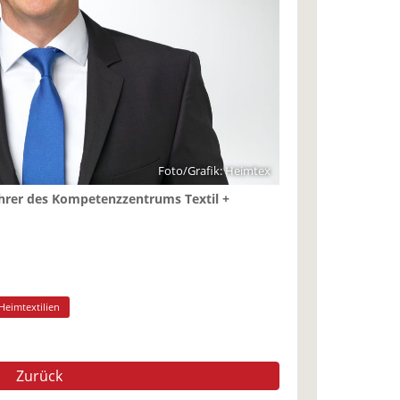
Foto/Grafik: Heimtex
ührer des Kompetenzzentrums Textil +
Heimtextilien
Zurück