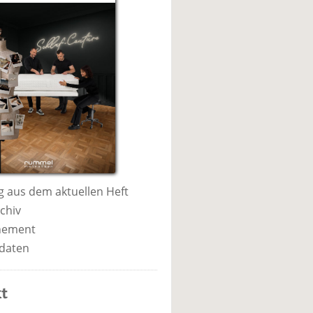
 aus dem aktuellen Heft
chiv
nement
daten
t