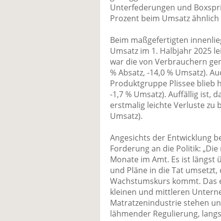
Unterfederungen und Boxsprin
Prozent beim Umsatz ähnlich 
Beim maßgefertigten innenli
Umsatz im 1. Halbjahr 2025 lei
war die von Verbrauchern gen
% Absatz, -14,0 % Umsatz). Au
Produktgruppe Plissee blieb h
-1,7 % Umsatz). Auffällig ist, 
erstmalig leichte Verluste zu 
Umsatz).
Angesichts der Entwicklung b
Forderung an die Politik: „Di
Monate im Amt. Es ist längst 
und Pläne in die Tat umsetzt,
Wachstumskurs kommt. Das ers
kleinen und mittleren Untern
Matratzenindustrie stehen un
lähmender Regulierung, langs