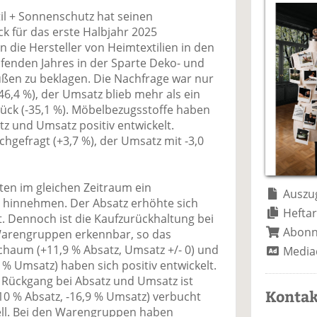
a
t
a
p
D
l + Sonnenschutz hat seinen
uf
wi
uf
er
ru
ck für das erste Halbjahr 2025
F
tt
Li
E
ck
 die Hersteller von Heimtextilien in den
ac
er
n
m
e
fenden Jahres in der Sparte Deko- und
e
n
k
ai
n
ßen zu beklagen. Die Nachfrage war nur
b
e
l
46,4 %), der Umsatz blieb mehr als ein
o
di
v
rück (-35,1 %). Möbelbezugsstoffe haben
o
n
er
tz und Umsatz positiv entwickelt.
k
te
se
hgefragt (+3,7 %), der Umsatz mit -3,0
te
il
n
il
e
d
e
n
e
ten im gleichen Zeitraum ein
n
n
Auszug
 hinnehmen. Der Absatz erhöhte sich
Heftar
. Dennoch ist die Kaufzurückhaltung bei
Abon
 Warengruppen erkennbar, so das
haum (+11,9 % Absatz, Umsatz +/- 0) und
Media
 % Umsatz) haben sich positiv entwickelt.
l Rückgang bei Absatz und Umsatz ist
Kontak
-10 % Absatz, -16,9 % Umsatz) verbucht
ell. Bei den Warengruppen haben