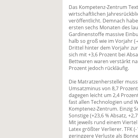
Das Kompetenz-Zentrum Texti
wirtschaftlichen Jahresrückbli
veröffentlicht. Demnach haben
ersten sechs Monaten des lau
Gardinenstoffe massive Einbu
halb so groß wie im Vorjahr (-
Drittel hinter dem Vorjahr zu
sich mit +3,6 Prozent bei Absa
Bettwaren waren verstärkt nac
Prozent jedoch rückläufig.
Die Matratzenhersteller muss
Umsatzminus von 8,7 Prozent
dagegen leicht um 2,4 Prozent
fast allen Technologien und
Komptenez-Zentrum. Einzig Sc
Sonstige (+23,6 % Absatz, +2,7
Mit jeweils rund einem Vierte
Latex größter Verlierer. TFK (
geringgere Verluste als Bonn