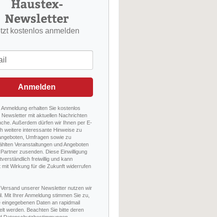
Haustex-
Newsletter
etzt kostenlos anmelden
Anmelden
r Anmeldung erhalten Sie kostenlos
Newsletter mit aktuellen Nachrichten
nche. Außerdem dürfen wir Ihnen per E-
h weitere interessante Hinweise zu
angeboten, Umfragen sowie zu
hlten Veranstaltungen und Angeboten
Partner zusenden. Diese Einwilligung
stverständlich freiwillig und kann
t mit Wirkung für die Zukunft widerrufen
 Versand unserer Newsletter nutzen wir
l. Mit Ihrer Anmeldung stimmen Sie zu,
e eingegebenen Daten an rapidmail
elt werden. Beachten Sie bitte deren