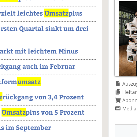
zielt leichtes
Umsatz
plus
rsten Quartal sinkt um drei
arkt mit leichtem Minus
ckgang auch im Februar
ttform
umsatz
Auszug
Heftar
z
rückgang von 3,4 Prozent
Abon
Media
:
Umsatz
plus von 5 Prozent
us im September