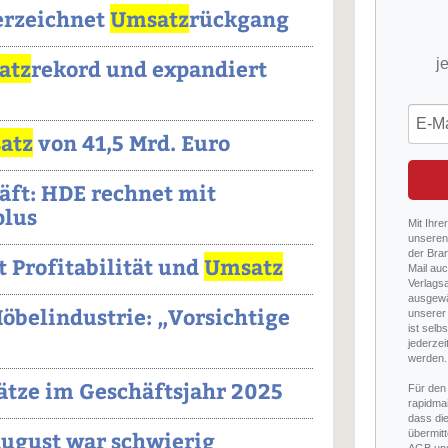
erzeichnet
Umsatz
rückgang
atz
rekord und expandiert
j
atz
von 41,5 Mrd. Euro
ft: HDE rechnet mit
plus
Mit Ihre
unseren 
der Bra
 Profitabilität und
Umsatz
Mail auc
Verlags
ausgewä
öbelindustrie: „Vorsichtige
unserer 
ist selb
jederzei
werden.
ätze im Geschäftsjahr 2025
Für den
rapidmai
dass di
ugust war schwierig
übermitt