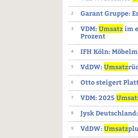
Garant Gruppe: Er
2
VDM:
Umsatz
im e
3
Prozent
IFH Köln: Möbelm
4
VdDW:
Umsatz
rü
5
Otto steigert Pla
6
VDM: 2025
Umsat
7
Jysk Deutschland
8
VdDW:
Umsatz
pl
9