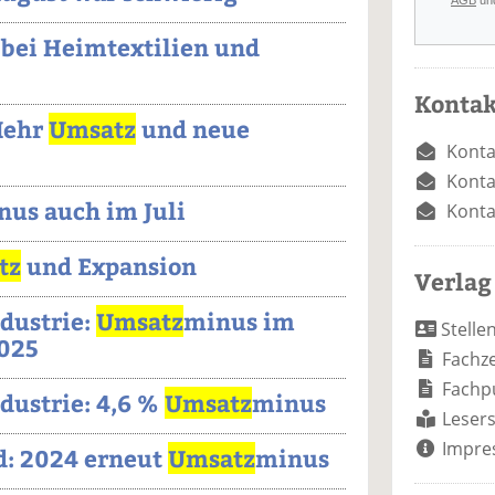
AGB
un
bei Heimtextilien und
Kontak
Mehr
Umsatz
und neue
Konta
Konta
nus auch im Juli
Konta
tz
und Expansion
Verlag
dustrie:
Umsatz
minus im
Stelle
2025
Fachze
Fachp
dustrie: 4,6 %
Umsatz
minus
Lesers
Impre
d: 2024 erneut
Umsatz
minus