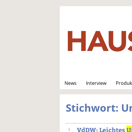
News
Interview
Produk
Stichwort: U
VdDW: Leichtes
U
1