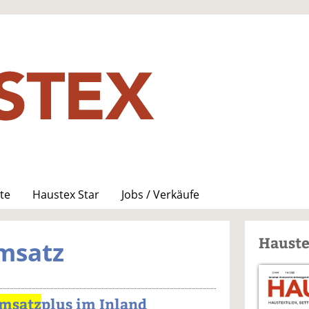
te
Haustex Star
Jobs / Verkäufe
Haust
msatz
msatz
plus im Inland