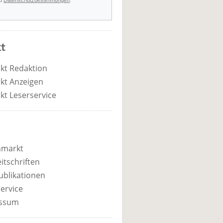
d
Datenschutzbestimmungen
.
t
kt Redaktion
kt Anzeigen
kt Leserservice
nmarkt
itschriften
ublikationen
ervice
ssum