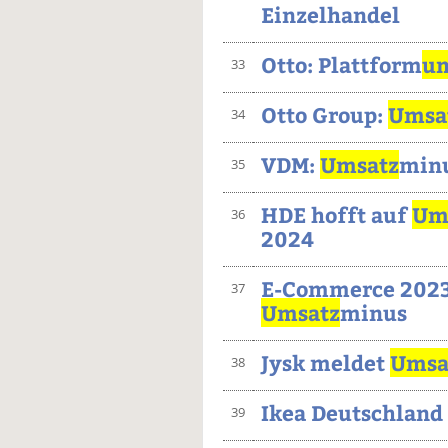
Einzelhandel
Otto: Plattform
um
33
Otto Group:
Umsa
34
VDM:
Umsatz
minu
35
HDE hofft auf
Um
36
2024
E-Commerce 2023
37
Umsatz
minus
Jysk meldet
Umsa
38
Ikea Deutschland
39