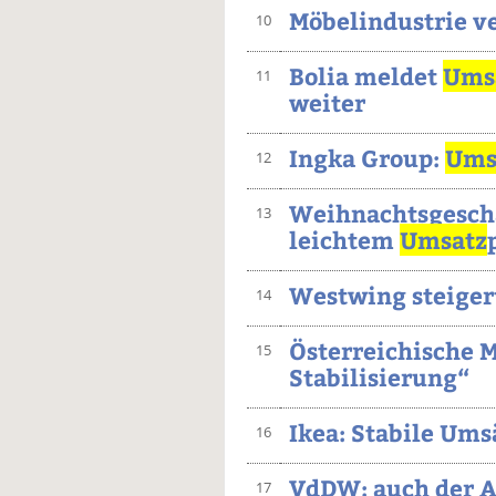
Möbelindustrie v
10
Bolia meldet
Ums
11
weiter
Ingka Group:
Ums
12
Weihnachtsgeschä
13
leichtem
Umsatz
Westwing steigert
14
Österreichische M
15
Stabilisierung“
Ikea: Stabile Ums
16
VdDW: auch der A
17