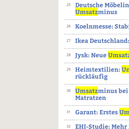
Deutsche Möbelin
25
Umsatz
minus
Koelnmesse: Stab
26
Ikea Deutschland:
27
Jysk: Neue
Umsat
28
Heimtextilien:
U
29
rückläufig
Umsatz
minus bei
30
Matratzen
Garant: Erstes
Um
31
EHI-Studie: Mehr
32