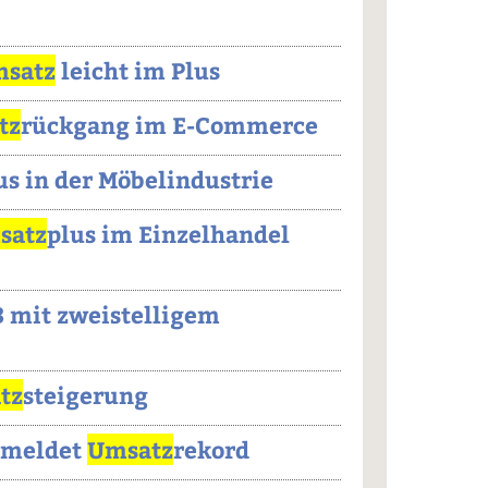
satz
leicht im Plus
tz
rückgang im E-Commerce
s in der Möbelindustrie
satz
plus im Einzelhandel
 mit zweistelligem
tz
steigerung
 meldet
Umsatz
rekord