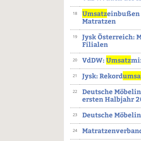
Umsatz
einbußen 
18
Matratzen
Jysk Österreich: 
19
Filialen
VdDW:
Umsatz
mi
20
Jysk: Rekord
umsa
21
Deutsche Möbelin
22
ersten Halbjahr 
Deutsche Möbelin
23
Matratzenverban
24