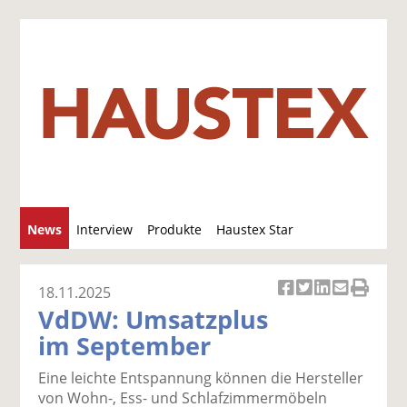
S
News
Interview
Produkte
Haustex Star
u
c
Jobs / Verkäufe
h
18.11.2025
Ar
Ar
Ar
Ar
Ar
e
VdDW: Umsatzplus
ti
ti
ti
ti
ti
im September
k
k
k
k
k
el
el
el
el
el
Eine leichte Entspannung können die Hersteller
a
t
a
p
D
von Wohn-, Ess- und Schlafzimmermöbeln