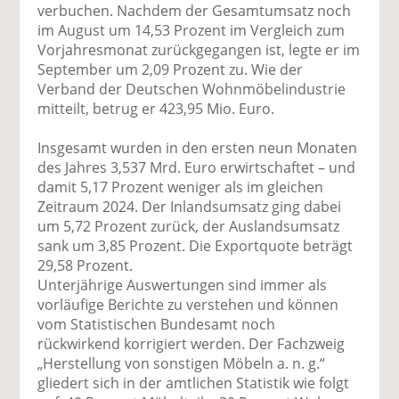
uf
wi
uf
er
ru
verbuchen. Nachdem der Gesamtumsatz noch
F
tt
Li
E
ck
im August um 14,53 Prozent im Vergleich zum
ac
er
n
m
e
Vorjahresmonat zurückgegangen ist, legte er im
e
n
k
ai
n
September um 2,09 Prozent zu. Wie der
b
e
l
Verband der Deutschen Wohnmöbelindustrie
o
di
v
mitteilt, betrug er 423,95 Mio. Euro.
o
n
er
k
te
se
Insgesamt wurden in den ersten neun Monaten
te
il
n
des Jahres 3,537 Mrd. Euro erwirtschaftet – und
il
e
d
damit 5,17 Prozent weniger als im gleichen
e
n
e
Zeitraum 2024. Der Inlandsumsatz ging dabei
n
n
um 5,72 Prozent zurück, der Auslandsumsatz
sank um 3,85 Prozent. Die Exportquote beträgt
29,58 Prozent.
Unterjährige Auswertungen sind immer als
vorläufige Berichte zu verstehen und können
vom Statistischen Bundesamt noch
rückwirkend korrigiert werden. Der Fachzweig
„Herstellung von sonstigen Möbeln a. n. g.“
gliedert sich in der amtlichen Statistik wie folgt